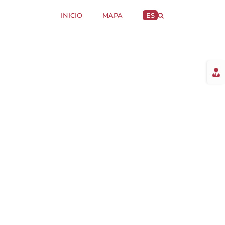
INICIO
MAPA
ES
Togg
Slidi
Bar
Area