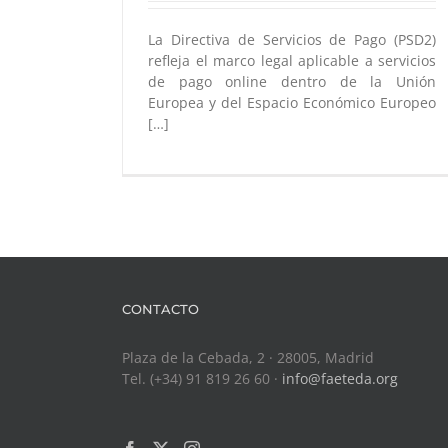
La Directiva de Servicios de Pago (PSD2)
refleja el marco legal aplicable a servicios
de pago online dentro de la Unión
Europea y del Espacio Económico Europeo
[…]
CONTACTO
Plaza de la Cebada, 2 · 28005, Madrid
Tel. (+34) 91 819 26 60 ·
info@faeteda.org