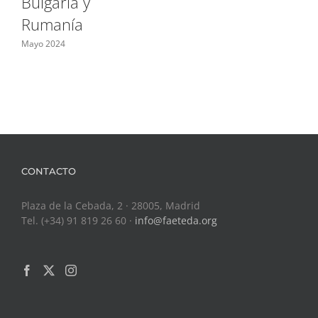
Bulgaria y
Rumanía
Mayo 2024
CONTACTO
Plaza de la Cebada, 2 · 28005, Madrid
Tel. (+34) 91 819 26 60 ·
info@faeteda.org