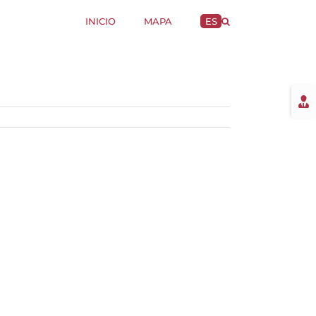
INICIO
MAPA
ES
Togg
Slidi
Bar
Area