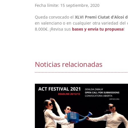
Fecha límite: 15 septiembre, 2020
Queda convocado el
XLVI Premi Ciutat d’Alcoi d
en valenciano o en cualquier otra variedad del c
8.000€. ¡Revisa sus
bases y envía tu propuesa
!
Noticias relacionadas