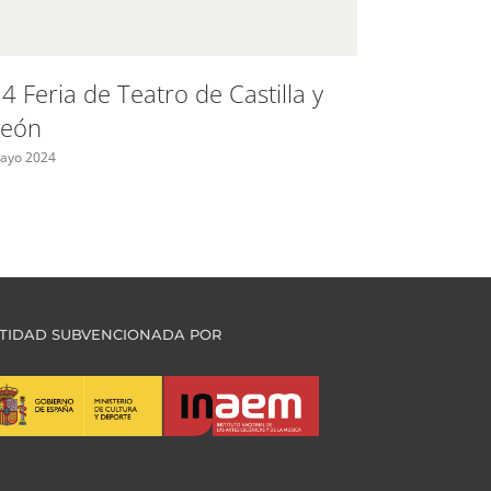
4 Feria de Teatro de Castilla y
Ayudas 
León
Madrid 
indepen
ayo 2024
Mayo 2024
TIDAD SUBVENCIONADA POR