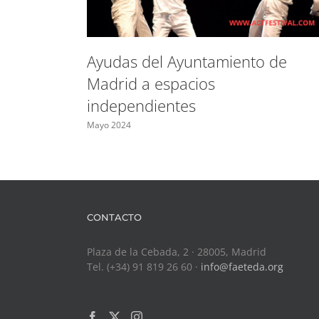
Ayudas del Ayuntamiento de
Madrid a espacios
independientes
Mayo 2024
CONTACTO
Plaza de la Cebada, 2 · 28005, Madrid
Tel. (+34) 91 819 26 60 ·
info@faeteda.org