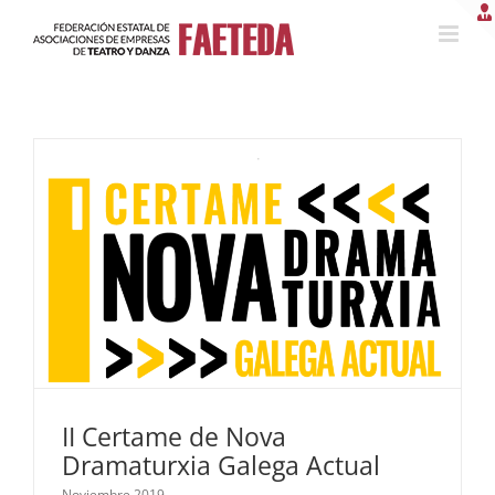
Saltar
al
contenido
II Certame de Nova
Dramaturxia Galega Actual
Noviembre 2019