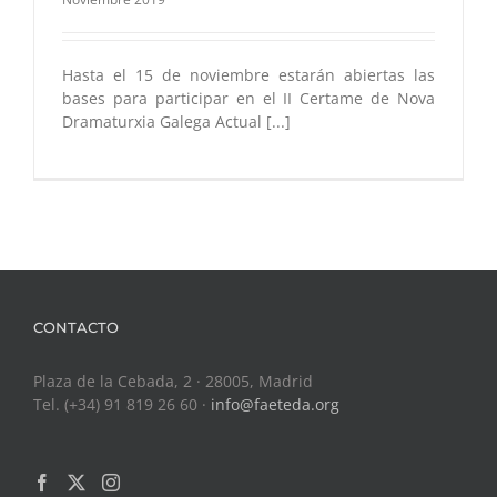
Hasta el 15 de noviembre estarán abiertas las
bases para participar en el II Certame de Nova
Dramaturxia Galega Actual [...]
CONTACTO
Plaza de la Cebada, 2 · 28005, Madrid
Tel. (+34) 91 819 26 60 ·
info@faeteda.org