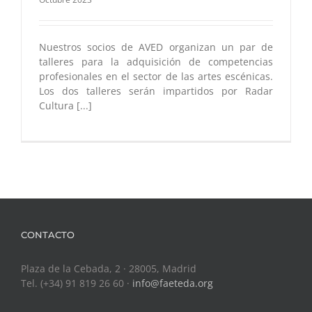
Nuestros socios de AVED organizan un par de
talleres para la adquisición de competencias
profesionales en el sector de las artes escénicas.
Los dos talleres serán impartidos por Radar
Cultura [...]
CONTACTO
Plaza de la Cebada, 2 · 28005, Madrid
Tel. (+34) 91 819 26 60 ·
info@faeteda.org