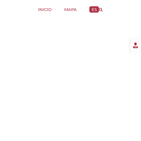
INICIO
MAPA
ES
Togg
Slidi
Bar
Area