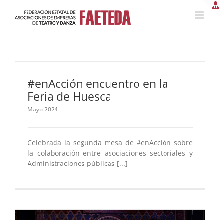
Saltar
al
contenido
#enAcción encuentro en la
Feria de Huesca
Mayo 2024
Celebrada la segunda mesa de #enAcción sobre
la colaboración entre asociaciones sectoriales y
Administraciones públicas [...]