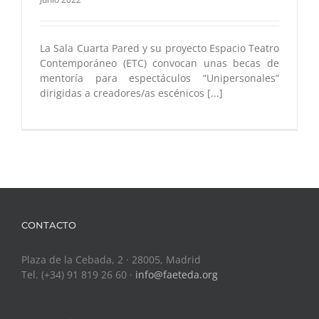
La Sala Cuarta Pared y su proyecto Espacio Teatro
Contemporáneo (ETC) convocan unas becas de
mentoría para espectáculos “Unipersonales”
dirigidas a creadores/as escénicos [...]
CONTACTO
Plaza de la Cebada, 2 · 28005, Madrid
Tel. (+34) 91 819 26 60 ·
info@faeteda.org