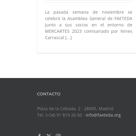
La pasada semana de noviembre se
celebró la Asamblea General de FAETEDA
junto a sus socios en el entorno de
MERCARTES 2023 comisariado por Nines
Carrascal [...]
CONTACTO
Plaza de la Cebada, 2 · 28005, Madrid
Tel. (+34) 91 819 26 60 ·
info@faeteda.org