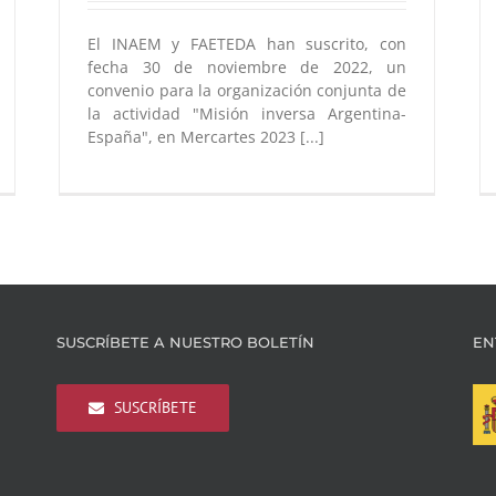
El INAEM y FAETEDA han suscrito, con
fecha 30 de noviembre de 2022, un
convenio para la organización conjunta de
la actividad "Misión inversa Argentina-
España", en Mercartes 2023 [...]
SUSCRÍBETE A NUESTRO BOLETÍN
EN
SUSCRÍBETE