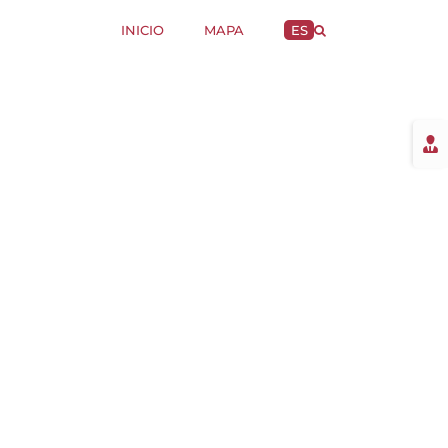
INICIO
MAPA
ES
Togg
Slidi
Bar
Area