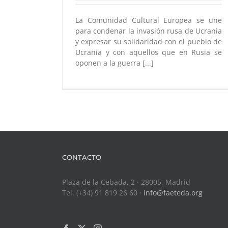
La Comunidad Cultural Europea se une
para condenar la invasión rusa de Ucrania
y expresar su solidaridad con el pueblo de
Ucrania y con aquellos que en Rusia se
oponen a la guerra [...]
CONTACTO
Plaza de la Cebada, 2 · 28005, Madrid
Tel. (+34) 91 819 26 60 ·
info@faeteda.org