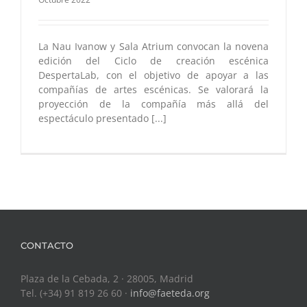
La Nau Ivanow y Sala Atrium convocan la novena
edición del Ciclo de creación escénica
DespertaLab, con el objetivo de apoyar a las
compañías de artes escénicas. Se valorará la
proyección de la compañía más allá del
espectáculo presentado [...]
CONTACTO
Plaza de la Cebada, 2 · 28005, Madrid
Tel. (+34) 91 819 26 60 ·
info@faeteda.org