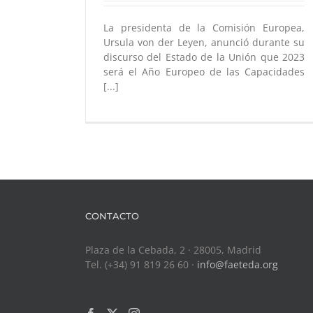
La presidenta de la Comisión Europea,
Ursula von der Leyen, anunció durante su
discurso del Estado de la Unión que 2023
será el Año Europeo de las Capacidades
[...]
CONTACTO
Plaza de la Cebada, 2 · 28005, Madrid
Tel. (+34) 91 819 26 60 ·
info@faeteda.org