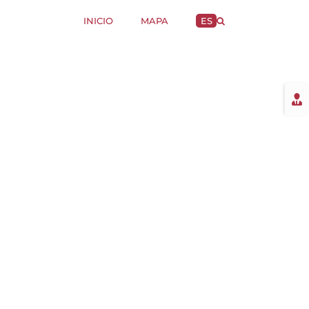
INICIO
MAPA
ES
Togg
Slidi
Bar
Area