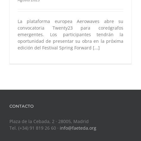
La plataforma europea Aerowaves abre su
convocatoria Twenty23 para coreógrafos
emergentes. Los participantes tendrán la
oportunidad de presentar su obra en la próxima
edición del Festival Spring Forward [...]
CONTACTO
Plaza de la Cebada, 2 · 28005, Madrid
Tel. (+34) 91 819 26 60 ·
info@faeteda.org