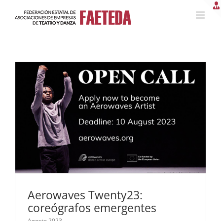
Saltar
al
contenido
Aerowaves Twenty23:
coreógrafos emergentes
Agosto 2023