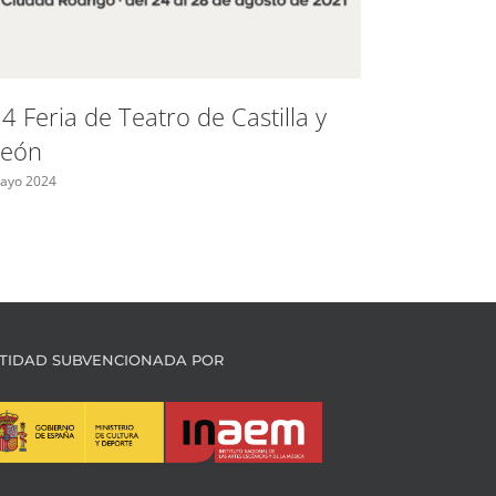
4 Feria de Teatro de Castilla y
Ayudas 
León
Madrid 
indepen
ayo 2024
Mayo 2024
TIDAD SUBVENCIONADA POR