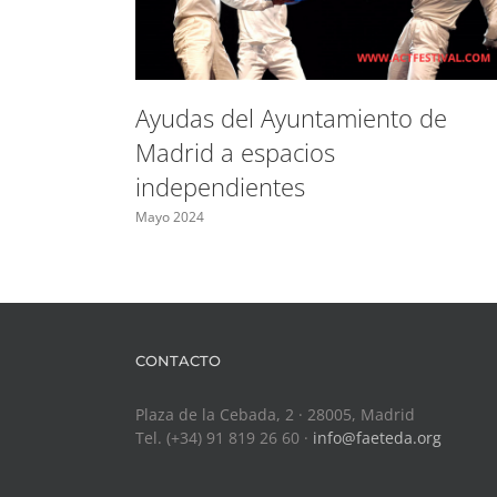
Ayudas del Ayuntamiento de
Madrid a espacios
independientes
Mayo 2024
CONTACTO
Plaza de la Cebada, 2 · 28005, Madrid
Tel. (+34) 91 819 26 60 ·
info@faeteda.org