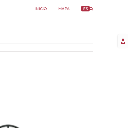
INICIO
MAPA
ES
Togg
Slidi
Bar
Area