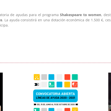
toria de ayudas para el programa
Shakespeare to women
, des
es
. La ayuda consistirá en una dotación económica de 1.500 €, ces
icipa.