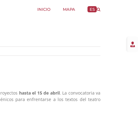
INICIO
MAPA
ES
Togg
Slidi
Bar
Area
proyectos
hasta el 15 de abril
. La convocatoria va
énicos para enfrentarse a los textos del teatro