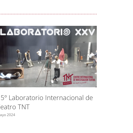
5º Laboratorio Internacional de
Ayudas 
eatro TNT
Madrid 
indepen
ayo 2024
Mayo 2024