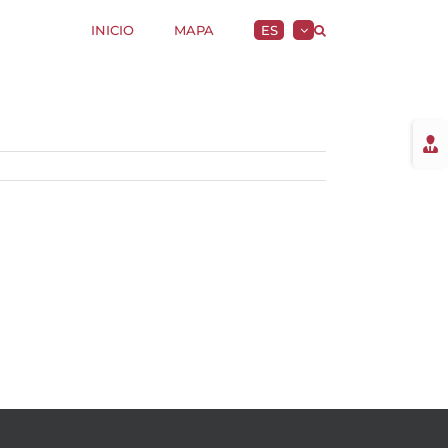
INICIO
MAPA
ES
Togg
Slidi
Bar
Area