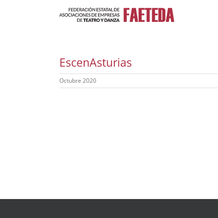
Saltar
al
contenido
EscenAsturias
Octubre 2020