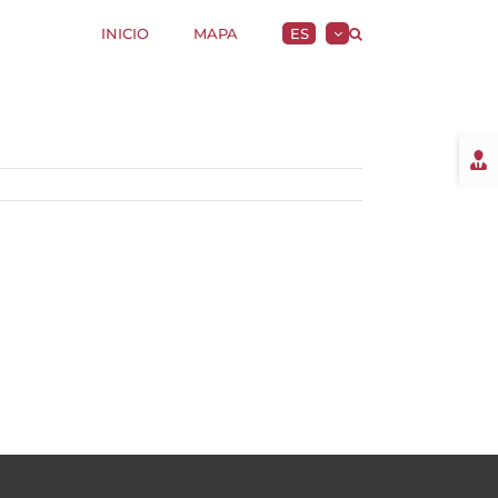
INICIO
MAPA
ES
Togg
Slidi
Bar
Area