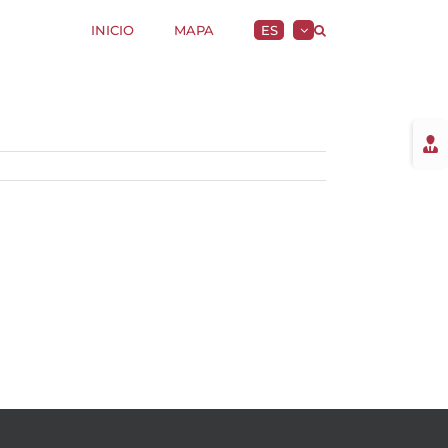
INICIO
MAPA
ES
Togg
Slidi
Bar
Area