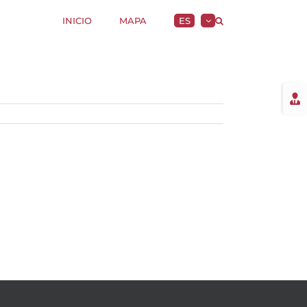
INICIO
MAPA
ES
Togg
Slidi
Bar
Area