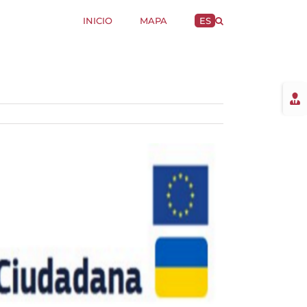
INICIO
MAPA
ES
Togg
Slidi
Bar
Area