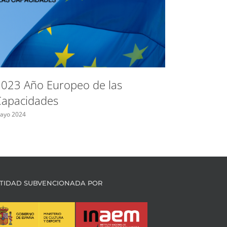
Espacio
control
023 Año Europeo de las
las fron
Capacidades
Bulgari
ayo 2024
Mayo 2024
TIDAD SUBVENCIONADA POR