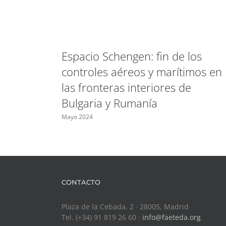
Espacio Schengen: fin de los
controles aéreos y marítimos en
las fronteras interiores de
Bulgaria y Rumanía
Mayo 2024
CONTACTO
Plaza de la Cebada, 2 · 28005, Madrid
Tel. (+34) 91 819 26 60 ·
info@faeteda.org