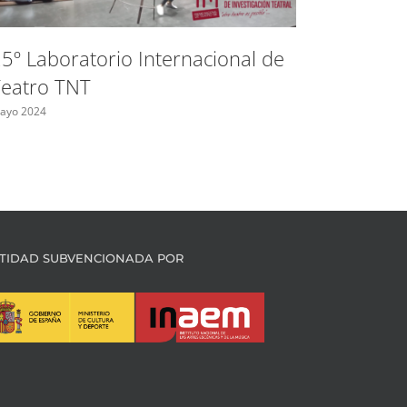
5º Laboratorio Internacional de
Ayudas 
eatro TNT
Madrid 
indepen
ayo 2024
Mayo 2024
TIDAD SUBVENCIONADA POR