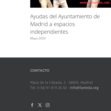
Ayudas del Ayuntamiento de
Madrid a espacios
independientes
Mayo 2024
CONTACTO
Plaza de la Cebada, 2 · 28005, Madrid
Tel. (+34) 91 819 26 60 ·
info@faeteda.org