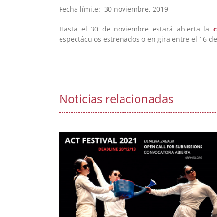
Fecha límite: 30 noviembre, 2019
Hasta el 30 de noviembre estará abierta la
c
espectáculos estrenados o en gira entre el 16 d
Noticias relacionadas