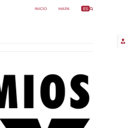
INICIO
MAPA
ES
Togg
Slidi
Bar
Area