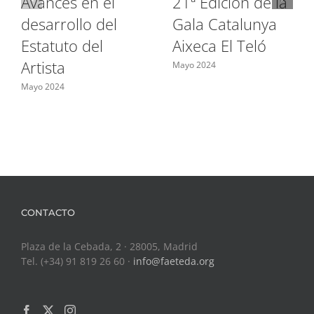
Avances en el
21ª Edición de la
desarrollo del
Gala Catalunya
Estatuto del
Aixeca El Teló
Artista
Mayo 2024
Mayo 2024
CONTACTO
Plaza de la Cebada, 2 · 28005, Madrid
Tel. (+34) 91 819 26 60 ·
info@faeteda.org