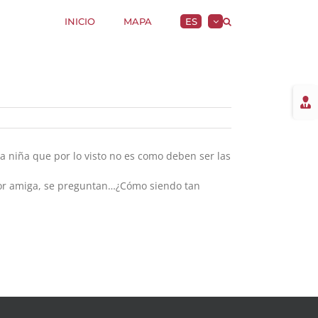
INICIO
MAPA
ES
Togg
Slidi
Bar
Area
a niña que por lo visto no es como deben ser las
ejor amiga, se preguntan…¿Cómo siendo tan