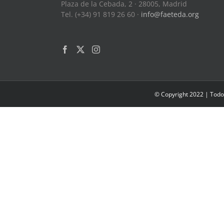
Plaza de la Cebada, 2 · 28005, Madrid
Tel. (+34) 91 819 26 60 ·
info@faeteda.org
© Copyright 2022 | Todo