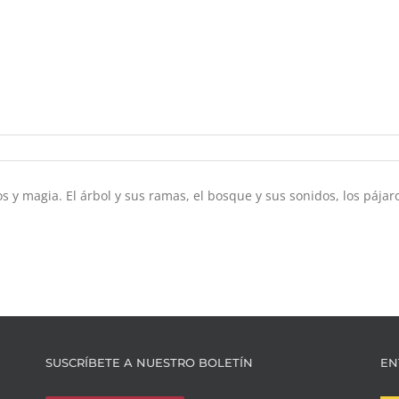
 y magia. El árbol y sus ramas, el bosque y sus sonidos, los pájaro
SUSCRÍBETE A NUESTRO BOLETÍN
EN