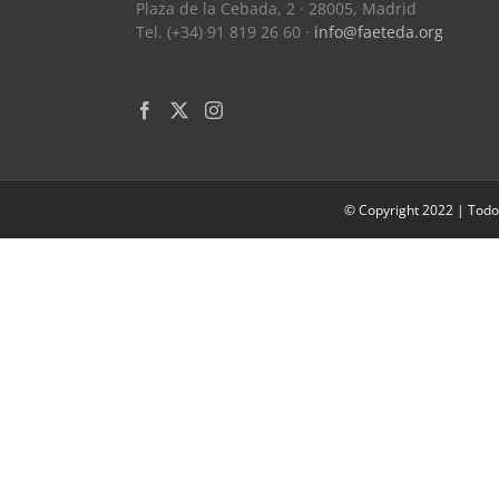
Plaza de la Cebada, 2 · 28005, Madrid
Tel. (+34) 91 819 26 60 ·
info@faeteda.org
© Copyright 2022 | Todo