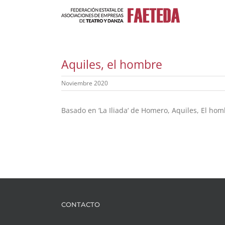
Saltar
al
contenido
Aquiles, el hombre
Noviembre 2020
Basado en ‘La Iliada‘ de Homero, Aquiles, El hom
CONTACTO