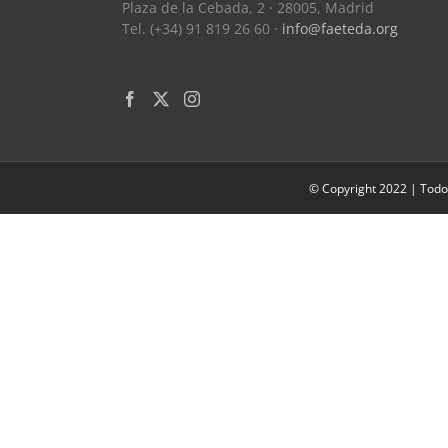
Plaza de la Cebada, 2 · 28005, Madrid
Tel. (+34) 91 819 26 60 ·
info@faeteda.org
© Copyright 2022 | Todo