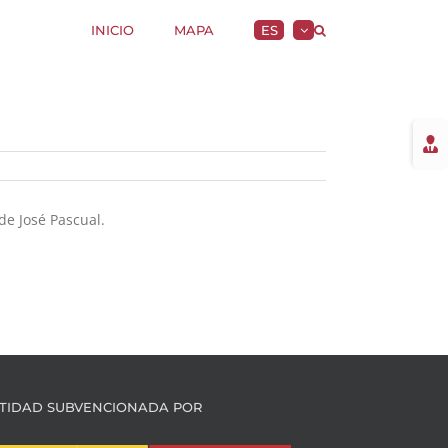
INICIO
MAPA
ES
Togg
Slidi
Bar
Area
de José Pascual.
TIDAD SUBVENCIONADA POR