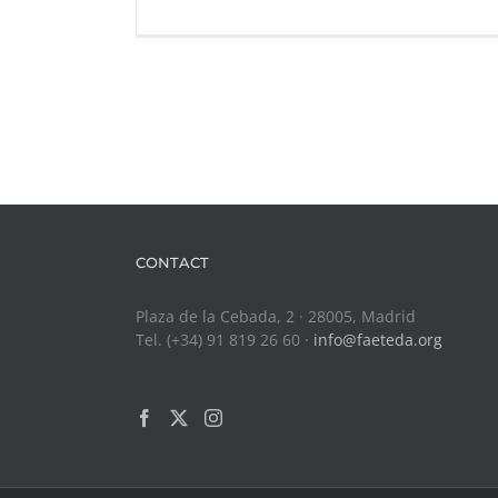
CONTACT
Plaza de la Cebada, 2 · 28005, Madrid
Tel. (+34) 91 819 26 60 ·
info@faeteda.org