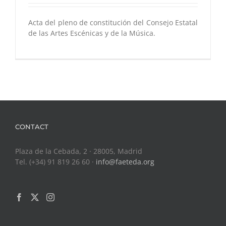
Acta del pleno de constitución del Consejo Estatal
de las Artes Escénicas y de la Música.
CONTACT
Plaza de la Cebada, 2 · 28005, Madrid
Tel. (+34) 91 819 26 60 ·
info@faeteda.org