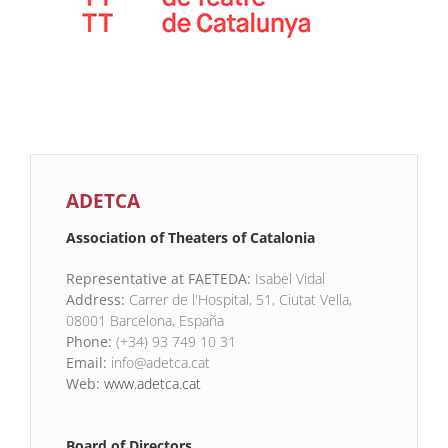
ADETCA
Association of Theaters of Catalonia
Representative at FAETEDA:
Isabel Vidal
Address:
Carrer de l'Hospital, 51, Ciutat Vella,
08001 Barcelona, España
Phone:
(+34) 93 749 10 31
Email:
info@adetca.cat
Web:
www.adetca.cat
Board of Directors