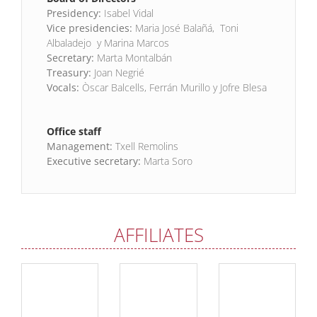
Presidency:
Isabel Vidal
Vice presidencies:
Maria José Balañá, Toni
Albaladejo y Marina Marcos
Secretary:
Marta Montalbán
Treasury:
Joan Negrié
Vocals:
Òscar Balcells, Ferrán Murillo y Jofre Blesa
Office staff
Management:
Txell Remolins
Executive secretary:
Marta Soro
Apunta
Teatre
– Sala
AFFILIATES
Versus
Antic
Anexa
Glòries
Teatre
Contact
Contact
Contact
person:
person:
person:
Toni
Ramon