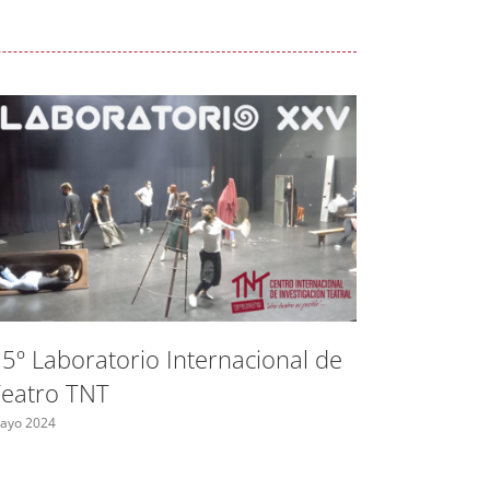
5º Laboratorio Internacional de
Ayudas 
eatro TNT
Madrid 
indepen
ayo 2024
Mayo 2024