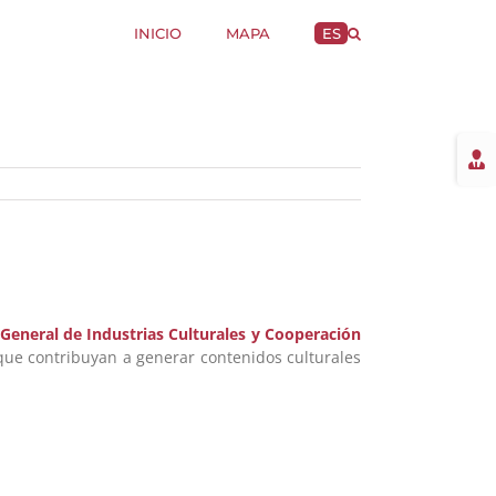
INICIO
MAPA
ES
Togg
Slidi
Bar
Area
 General de Industrias Culturales y Cooperación
 que contribuyan a generar contenidos culturales