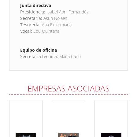
Junta directiva
Presidencia:
Isabel Abril Fernandéz
Secretaría:
Asun Nolaes
Tesorería:
Ana Extremiana
Vocal:
Edu Quintana
Equipo de oficina
Secretaría técnica:
María Cano
EMPRESAS ASOCIADAS
Cía.
Cía.
Antes
Maduixa
Jacob
Collado
Gómez
Persona de
contacto:
Persona de
Joan
Persona de
contacto:
Santacreu
contacto:
Laura Viñals
Dirección:
Jacob
Dirección:
Calle