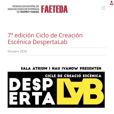
Saltar
al
contenido
7ª edición Ciclo de Creación
Escénica DespertaLab
Octubre 2020