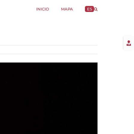
INICIO
MAPA
ES
Togg
Slidi
Bar
Area