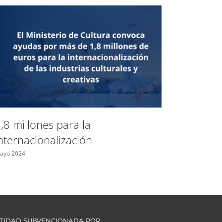
Espacio
control
,8 millones para la
las fron
nternacionalización
Bulgari
ayo 2024
Mayo 2024
TIDAD SUBVENCIONADA POR