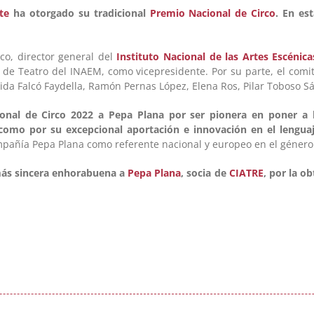
te
ha otorgado su tradicional
Premio Nacional de Circo
. En es
co, director general del
Instituto Nacional de las Artes Escénic
l de Teatro del INAEM, como vicepresidente. Por su parte, el comi
ida Falcó Faydella, Ramón Pernas López, Elena Ros, Pilar Toboso S
onal de Circo 2022 a Pepa Plana por ser pionera en poner a l
como por su excepcional aportación e innovación en el lengua
mpañía Pepa Plana como referente nacional y europeo en el género
más sincera enhorabuena a
Pepa Plana
, socia de
CIATRE
, por la o