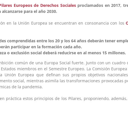
Pilares Europeos de Derechos Sociales
proclamados en 2017, tre
n alcanzarse para el año 2030.
ción en la Unión Europea se encuentran en consonancia con los
O
des comprendidas entre los 20 y los 64 años deberán tener empl
erán participar en la formación cada año.
za o exclusión social deberá reducirse en al menos 15 millones.
mbición común de una Europa Social fuerte. Junto con un cuadro de
 Estados miembros en el Semestre Europeo. La Comisión Europea i
a Unión Europea que definan sus propios objetivos nacionales
ento social, mientras asimila las transformaciones provocadas por
ómicas de la pandemia.
práctica estos principios de los Pilares, proponiendo, además, i