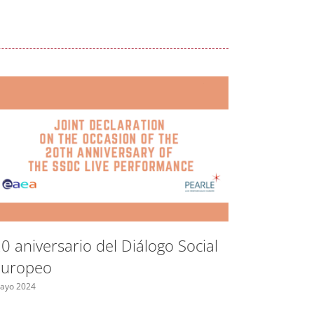
Espacio
control
0 aniversario del Diálogo Social
las fron
Europeo
Bulgari
ayo 2024
Mayo 2024