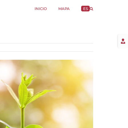
INICIO
MAPA
ES
Togg
Slidi
Bar
Area