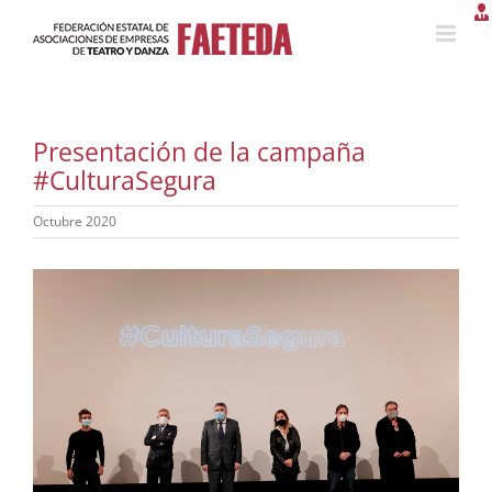
Saltar
al
contenido
Presentación de la campaña
#CulturaSegura
Octubre 2020