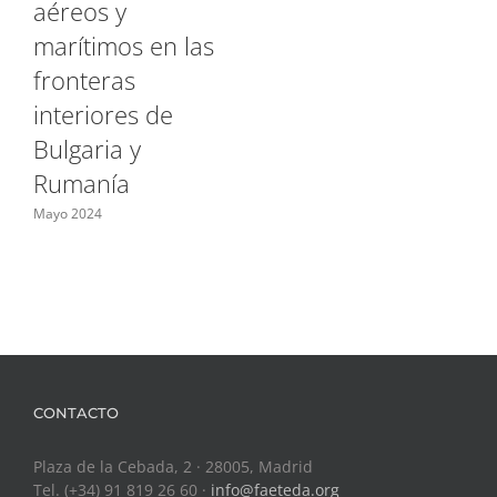
aéreos y
marítimos en las
fronteras
interiores de
Bulgaria y
Rumanía
Mayo 2024
CONTACTO
Plaza de la Cebada, 2 · 28005, Madrid
Tel. (+34) 91 819 26 60 ·
info@faeteda.org