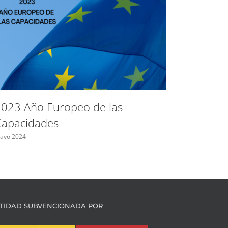
Espacio
control
023 Año Europeo de las
las fron
Capacidades
Bulgari
ayo 2024
Mayo 2024
TIDAD SUBVENCIONADA POR