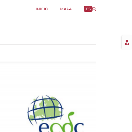
INICIO
MAPA
ES
Togg
Slidi
Bar
Area