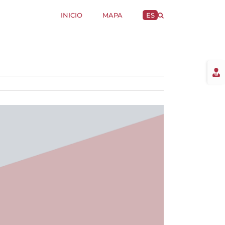
INICIO
MAPA
ES
Togg
Slidi
Bar
Area