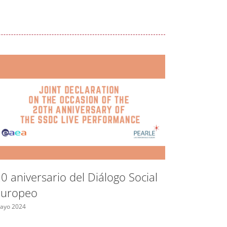
Espacio
control
0 aniversario del Diálogo Social
las fron
Europeo
Bulgari
ayo 2024
Mayo 2024